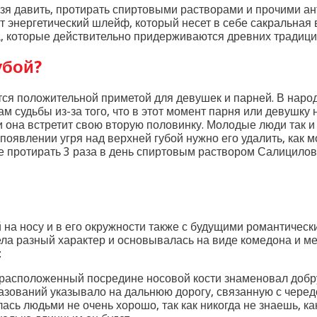
зя давить, протирать спиртовыми растворами и прочими а
от энергетический шлейф, который несет в себе сакральная 
а, которые действительно придерживаются древних традиций
убой?
тся положительной приметой для девушек и парней. В наро
 судьбы из-за того, что в этот момент парня или девушку н
и она встретит свою вторую половинку. Молодые люди так и 
 появлении угря над верхней губой нужно его удалить, как 
е протирать 3 раза в день спиртовым раствором Салицило
на носу и в его окружности также с будущими романтичес
ела разный характер и основывалась на виде комедона и ме
:
расположенный посредине носовой кости знаменовал добру
разований указывало на дальнюю дорогу, связанную с чере
сь людьми не очень хорошо, так как никогда не знаешь, к