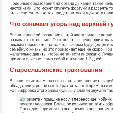
Подобные образования на органе дыхания также нель
настойками. Это может спугнуть фортуну и рассеять т
это касается только тех представителей мужского пол
Что означает угорь над верхней г
Воспаленное образование в этой части лица не являе
называют «хотюнчик». Он относится к нехорошим знакам
никаких перспектив на то, что в скором будущем он ил
семейную жизнь, но это произойдет еще не скоро. При
желательно давить, чтобы не занести инфекцию. Лучш
примета исчезнет сама собой в течение 1-2 дней.
Старославянские трактования
В славянских племенах связывали появление прыщей 
обладатели угревой сыпи. Трактовка этой приметы им
Расшифровка этого знака судьбы у славян звучала так
Гнойник 
посетит человека. Большое количество таких об
Последняя примета во все времена воспринимала