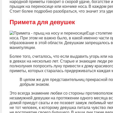
народной приметы говорит о скорой удаче, богатстве 
прыщик на переносице или кончике носа. В каждом ре
Стоит более подробно разобраться, что значит эта уд
Примета для девушек
Еще столетие
носа. При этом не важно было, в какой именно части
образование в этой области. Девушкам запрещалось
манипуляции.
Более того, считалось, что если выдавить угорь или н
в девках на несколько лет. Старые и знающие люди р
полнолуния попросить луну привести к дому красивог
приметы, которых старалась придерживаться каждая 
В целом же для представительниц прекрасной по
добрым знаком.
Это всегда знамение любви со стороны противоположно
незамужней девушки на протяжении одного месяца вско
домой приедут сваты и ее позовет замуж любимый чело
не тот человек, к которому девушка питала чувство лю
не восприятие своего будущего. В наши дни такие ве