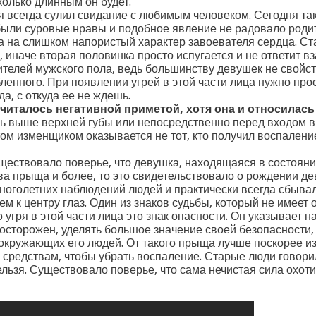
колько длинным он будет.
я всегда сулил свидание с любимым человеком. Сегодня та
 были суровые нравы и подобное явление не радовало роди
а на слишком напористый характер завоевателя сердца. Ст
, иначе вторая половинка просто испугается и не ответит в
телей мужского пола, ведь большинству девушек не свойс
ленного. При появлении угрей в этой части лица нужно про
а, с откуда ее не ждешь.
считалось негативной приметой, хотя она и относилас
рь выше верхней губы или непосредственно перед входом 
ом изменщиком оказывается не тот, кто получил воспаление
ществовало поверье, что девушка, находящаяся в состоян
ва прыща и более, то это свидетельствовало о рождении д
многолетних наблюдений людей и практически всегда сбывал
 к центру глаз. Один из знаков судьбы, который не имеет 
гря в этой части лица это знак опасности. Он указывает н
 осторожен, уделять большое значение своей безопасности
окружающих его людей. От такого прыща лучше поскорее и
средствам, чтобы убрать воспаление. Старые люди говорил
ьзя. Существовало поверье, что сама нечистая сила охоти