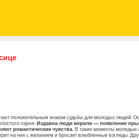
осице
тают положительным знаком судьбы для молодых людей. Ос
олостого парня.
Издавна люди верили — появление прыщ
лняют романтические чувства.
В такие моменты молодые 
трит на них с желанием и бросает влюбленные взгляды. Дру