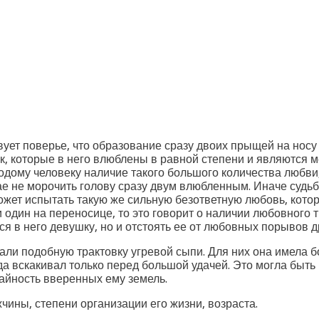
вует поверье, что образование сразу двоих прыщей на нос
ек, которые в него влюблены в равной степени и являются 
одому человеку наличие такого большого количества любви
ае не морочить голову сразу двум влюбленным. Иначе судьба
может испытать такую же сильную безответную любовь, кото
 один на переносице, то это говорит о наличии любовного 
 в него девушку, но и отстоять ее от любовных порывов д
и подобную трактовку угревой сыпи. Для них она имела б
да вскакивал только перед большой удачей. Это могла быть
айность вверенных ему земель.
чины, степени организации его жизни, возраста.