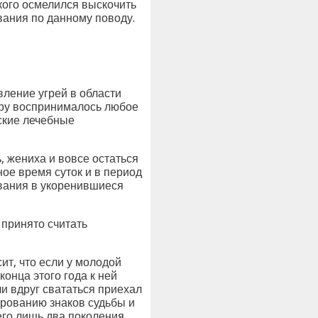
 кого осмелился выскочить
вания по данному поводу.
ление угрей в области
обру воспринималось любое
ские лечебные
, жениха и вовсе остаться
ое время суток и в период
ования в укоренившиеся
 принято считать
ит, что если у молодой
онца этого года к ней
и вдруг свататься приехал
рированию знаков судьбы и
его лишь два поколения