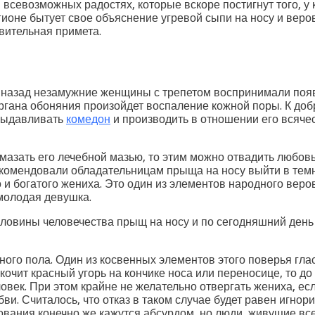
и всевозможных радостях, которые вскоре постигнут того, у
гионе бытует свое объяснение угревой сыпи на носу и веро
ивительная примета.
 назад незамужние женщины с трепетом воспринимали появ
 органа обоняния произойдет воспаление кожной поры. К д
 выдавливать
комедон
и производить в отношении его всяче
амазать его лечебной мазью, то этим можно отвадить любовь
екомендовали обладательницам прыща на носу выйти в темн
о и богатого жениха. Это один из элементов народного вер
молодая девушка.
ловины человечества прыщ на носу и по сегодняшний день
го пола. Один из косвенных элементов этого поверья глас
чит красный угорь на кончике носа или переносице, то до к
век. При этом крайне не желательно отвергать жениха, есл
бви. Считалось, что отказ в таком случае будет равен игно
рования конечно же кажутся абсурдом, но люди, живущие вс