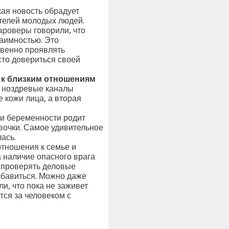
кая новость обрадует
телей молодых людей.
ароверы говорили, что
заимностью. Это
твенно проявлять
сто довериться своей
ь к близким отношениям
в ноздревые каналы
 кожи лица, а вторая
ии беременности родит
евочки. Самое удивительное
ась.
отношения к семье и
а наличие опасного врага
, проверять деловые
збавиться. Можно даже
и, что пока не заживет
тся за человеком с