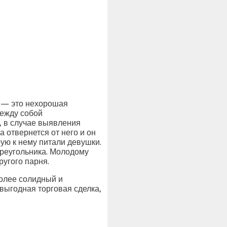
у — это нехорошая
между собой
, в случае выявления
 отвернется от него и он
рую к нему питали девушки.
треугольника. Молодому
ругого парня.
олее солидный и
 выгодная торговая сделка,