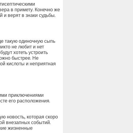
нтисептическими
вера в примету. Конечно же
 и верят в знаки судьбы.
де такую одиночную сыпь
икто не любит и нет
будут хотеть устроить
можно быстрее. Не
вой кислоты и неприятная
кими приключениями
сте его расположения.
ю новость, которая скоро
дой внезапных событий.
акие жизненные