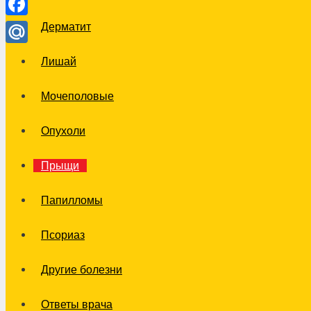
Facebook
Дерматит
Mail.Ru
Лишай
Мочеполовые
Опухоли
Прыщи
Папилломы
Псориаз
Другие болезни
Ответы врача