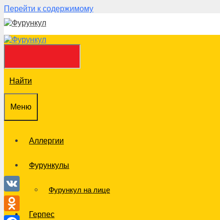
Перейти к содержимому
Найти
Меню
Аллергии
Фурункулы
Фурункул на лице
VK
Герпес
Odnoklassniki