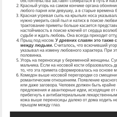
обстоятельства заставят собираться в путь и нас
Красный угорь на самом кончике органа обоняни
любого парня или девушку, а в старые времена
Красная угревая сыпь на крыльях носа указывал
нужно умерить свой пыл и натиск в поиске любви
трактование приметы больше касается представи
настойчивость в поиске ключей от сердца возлюб
судьбе и ждать любовь. Она всегда приходит оттуд
Прыщ под носом.
У древних славян это также 
между людьми.
Считалось, что вскочивший уго
указывал на измену любовного характера. При эт
половинка.
Угорь на переносице у беременной женщины. Су
мальчика. Если на носовой кости образовалось д
то, что эта примета сформировалась на основе 
Комедон выше носовой перегородки со смещением
романтическим отношениям. Появление красного у
или даже заговора. Человек должен быть крайне
предложения и авантюрные идеи, исходящие от 
прибегнуть к антибактериальным лекарственным 
кожа выше переносицы далеко от дома ходить нел
прыщом между глаз.